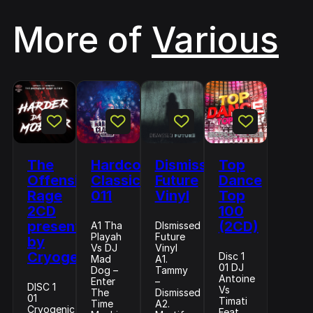
More of
Various
The
Hardcore
Dismissed
Top
Offensive
Classics
Future
Dance
Rage
011
Vinyl
Top
2CD
100
presented
(2CD)
A1 Tha
DIsmissed
Playah
Future
by
Vs DJ
Vinyl
Cryogenic
Disc 1
Mad
A1.
01 DJ
Dog –
Tammy
Antoine
Enter
–
DISC 1
Vs
The
Dismissed
01
Timati
Time
A2.
Cryogenic
Feat.