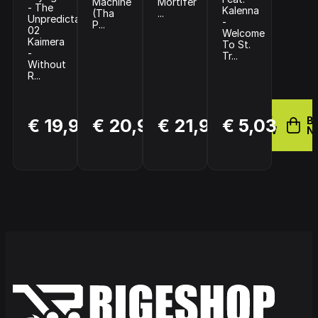
Machine
Mortifer
- The
Kalenna
(Tha
...
Unpredictable
-
P...
02
Welcome
Kaimera
To St.
-
Tr...
Without
R...
BUY
BUY
BUY
B
€ 19,95
€ 20,99
€ 21,99
€ 5,03
NOW
NOW
NOW
N