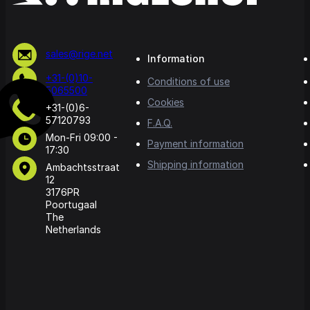
sales@rige.net
Information
+31-(0)10-
Conditions of use
5065500
Cookies
+31-(0)6-
57120793
F.A.Q.
Mon-Fri 09:00 -
Payment information
17:30
Shipping information
Ambachtsstraat
12
3176PR
Poortugaal
The
Netherlands