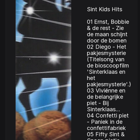
Sint Kids Hits
01 Ernst, Bobbie
& de rest - Zie
de maan schijnt
door de bomen
02 Diego - Het
pakjesmysterie
(Titelsong van
de bioscoopfilm
'Sinterklaas en
het
pakjesmysterie'.)
03 Viviënne en
de belangrijke
piet - Bij
Sinterklaas...
04 Confetti piet
- Paniek in de
confettifabriek
05 Fifty Sint &